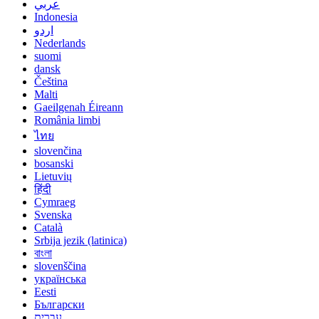
عربي
Indonesia
اردو
Nederlands
suomi
dansk
Čeština
Malti
Gaeilgenah Éireann
România limbi
ไทย
slovenčina
bosanski
Lietuvių
हिंदी
Cymraeg
Svenska
Català
Srbija jezik (latinica)
বাংলা
slovenščina
українська
Eesti
Български
עברית