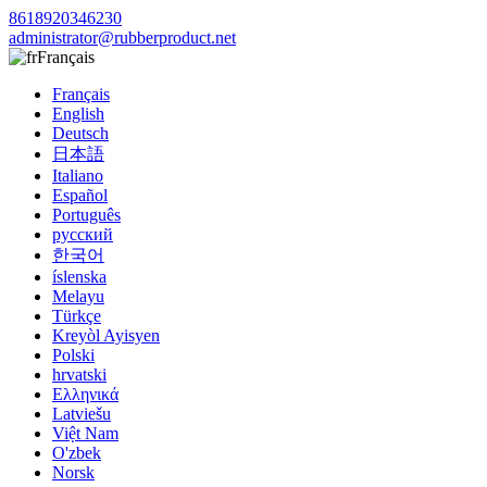
8618920346230
administrator@rubberproduct.net
Français
Français
English
Deutsch
日本語
Italiano
Español
Português
русский
한국어
íslenska
Melayu
Türkçe
Kreyòl Ayisyen
Polski
hrvatski
Ελληνικά
Latviešu
Việt Nam
O'zbek
Norsk